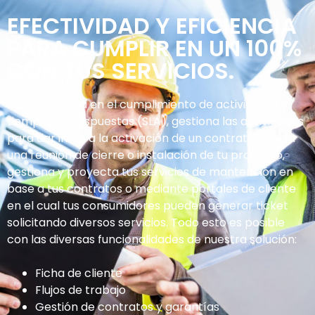
EFECTIVIDAD Y EFICIENCIA
PARA CUMPLIR EN UN 100%
CON TUS SERVICIOS.
Está enfocada en el cumplimiento de actividades y
tiempos de respuestas (SLA), gestiona las actividades
para dar inicio a la activación de un contrato, ya sea
una reunión de cierre o instalación de tu producto,
gestiona y proyecta tus servicios de mantención en
base a tus contratos o mediante portales de cliente
en el cual tus consumidores pueden generar ticket
solicitando diversos servicios. Todo esto es posible
con las diversas funcionalidades de nuestra solución:
Ficha de cliente
Flujos de trabajo
Gestión de contratos y garantías