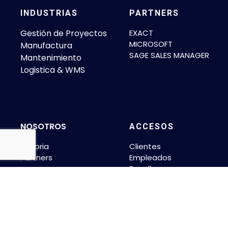
INDUSTRIAS
PARTNERS
Gestión de Proyectos
EXACT
MICROSOFT
Manufactura
SAGE SALES MANAGER
Mantenimiento
Logistica & WMS
NOSOTROS
ACCESOS
Historia
Clientes
Partners
Empleados
Resellers
© 2026 NextTime Software Representantes de Microsoft,
Exact Software y Sage. | Diseñado por
Alapar