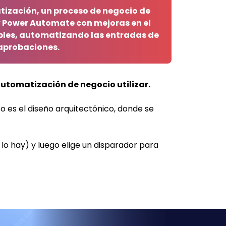
ización, un
proceso de negocio de
r
Power
Automate
con mejoras en el
bles, automatizando las entradas de
aprobaciones.
utomatización de negocio utilizar.
so es el diseño arquitectónico, donde se
lo hay) y luego elige un disparador para