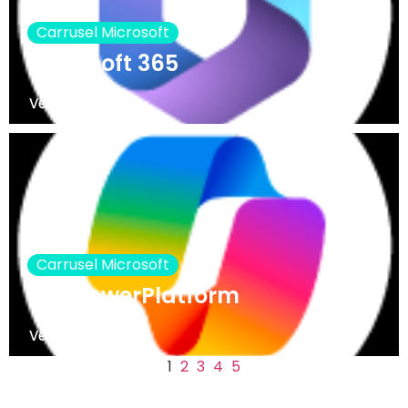
Carrusel Microsoft
Microsoft 365
Ver nota
Carrusel Microsoft
IA y PowerPlatform
Ver nota
1
2
3
4
5